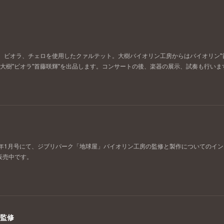
、ビオラ、チェロを使用したクァルテット。大樹バイオリン工房からはバイオリン"
藤井大樹"ビオラ"首藤咲輝"を出品します。コンサートの後、楽器の展示、試奏も行いま
2023年1月号にて、ジブリパーク「地球屋」バイオリン工房の監修と製作についてのイ
販売中です。
と監修