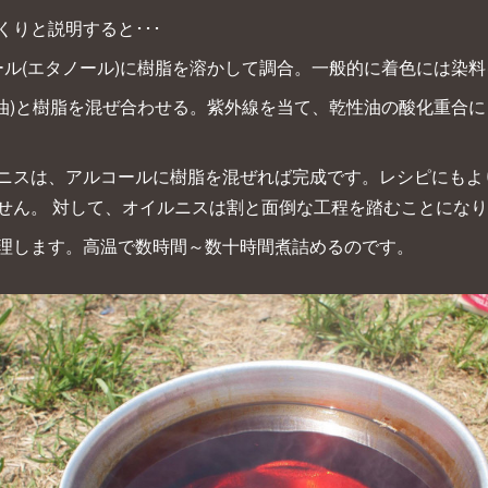
りと説明すると･･･
ール(エタノール)に樹脂を溶かして調合。一般的に着色には染
乾性油)と樹脂を混ぜ合わせる。紫外線を当て、乾性油の酸化重合
ニスは、アルコールに樹脂を混ぜれば完成です。レシピにもよ
せん。 対して、オイルニスは割と面倒な工程を踏むことにな
理します。高温で数時間～数十時間煮詰めるのです。