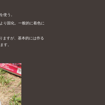
料を使う。
により固化。一般的に着色に
りますが、基本的には作る
ります。