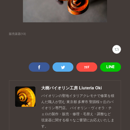
販売楽器
(
13
)
大樹バイオリン工房 Liuteria Oki
バイオリンの聖地イタリアクレモナで修業を積
んだ職人が営む 東京都 多摩市 聖蹟桜ヶ丘のバ
イオリン専門店。 バイオリン・ヴィオラ・チ
ェロの製作・販売・修理・毛替え・調整など
弦楽器に関する様々なご要望にお応えいたしま
す。