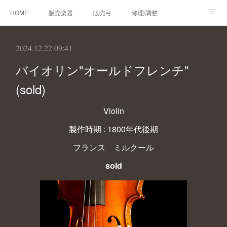
HOME
販売楽器
販売弓
修理/調整
オーダーメイド
レンタルバイオリン
製作楽器
2024.12.22 09:41
技術帳
プロフィール
お問合せ
バイオリン"オールドフレンチ"
(sold)
Violin
製作時期 : 1800年代後期
フランス ミルクール
sold