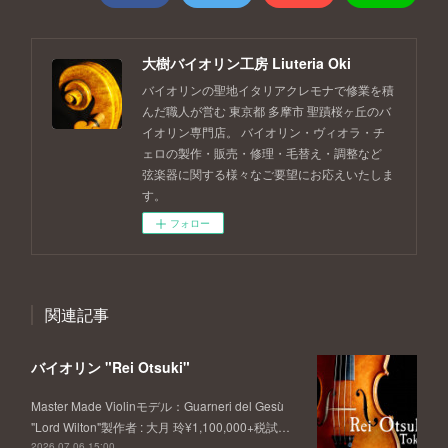
大樹バイオリン工房 Liuteria Oki
バイオリンの聖地イタリアクレモナで修業を積
んだ職人が営む 東京都 多摩市 聖蹟桜ヶ丘のバ
イオリン専門店。 バイオリン・ヴィオラ・チ
ェロの製作・販売・修理・毛替え・調整など
弦楽器に関する様々なご要望にお応えいたしま
す。
フォロー
関連記事
バイオリン "Rei Otsuki"
Master Made Violinモデル：Guarneri del Gesù
"Lord Wilton"製作者 : 大月 玲¥1,100,000+税試…
2026.07.06 15:00