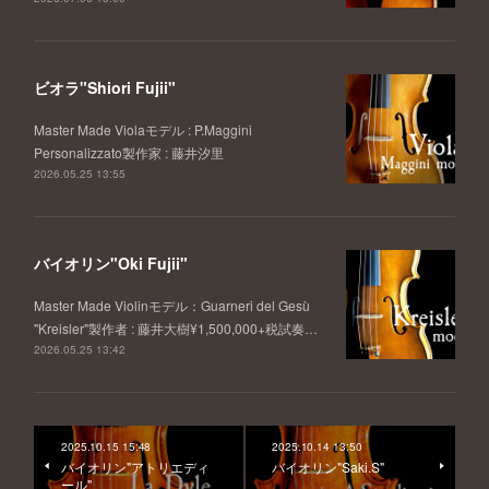
ビオラ"Shiori Fujii"
Master Made Violaモデル : P.Maggini
Personalizzato製作家 : 藤井汐里
2026.05.25 13:55
バイオリン"Oki Fujii"
Master Made Violinモデル：Guarneri del Gesù
"Kreisler"製作者 : 藤井大樹¥1,500,000+税試奏…
2026.05.25 13:42
2025.10.15 15:48
2025.10.14 13:50
バイオリン"アトリエディ
バイオリン"Saki.S"
ール"