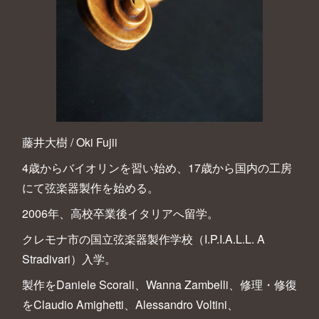
藤井大樹 / Oki Fujii
4歳からバイオリンを習い始め、17歳から国内の工房
にて弦楽器製作を始める。
2006年、高校卒業後イタリアへ留学。
クレモナ市の国立弦楽器製作学校（I.P.I.A.L.L. A
Stradivari）入学。
製作をDaniele Scorali、Wanna Zambelli、修理・修復
をClaudio Amighetti、Alessandro Voltini、