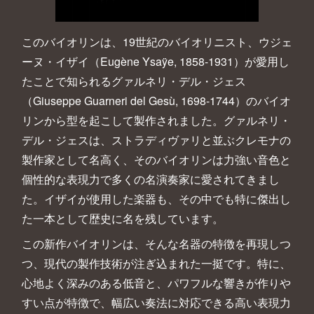
このバイオリンは、19世紀のバイオリニスト、ウジェ
ーヌ・イザイ（Eugène Ysaÿe, 1858-1931）が愛用し
たことで知られるグァルネリ・デル・ジェス
（Giuseppe Guarneri del Gesù, 1698-1744）のバイオ
リンから型を起こして製作されました。グァルネリ・
デル・ジェスは、ストラディヴァリと並ぶクレモナの
製作家として名高く、そのバイオリンは力強い音色と
個性的な表現力で多くの名演奏家に愛されてきまし
た。イザイが使用した楽器も、その中でも特に傑出し
た一本として歴史に名を残しています。
この新作バイオリンは、そんな名器の特徴を再現しつ
つ、現代の製作技術が注ぎ込まれた一挺です。特に、
心地よく深みのある低音と、パワフルな響きが作りや
すい点が特徴で、幅広い奏法に対応できる高い表現力