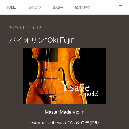
HOME
販売楽器
販売弓
修理/調整
オーダーメイド
レンタルバイオリン
製作楽器
2025.10.14 16:12
技術帳
プロフィール
お問合せ
バイオリン"Oki Fujii"
Master Made Violin
Guarnei del Gesù "Ysaÿe" モデル