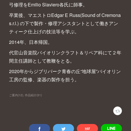
弓修理をEmilio Slaviero各氏に師事。
卒業後、マエストロEdgar E Russ(Sound of Cremona
s.r.l.) の下で製作・修理アシスタントとして働きアン
ティーク仕上げの技法等を学ぶ。
2014年、日本帰国。
代官山音楽院バイオリンクラフト＆リペア科にて２年
間主任講師として教鞭をとる。
2020年からジブリパーク青春の丘“地球屋”バイオリン
工房の監修、楽器の製作を担う。
ご案内
(
12
)
作品紹介
(
31
)