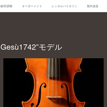
修理/調整
オーダーメイド
レンタルバイオリン
製作楽器
el Gesù1742”モデル