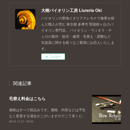
大樹バイオリン工房 Liuteria Oki
バイオリンの聖地イタリアクレモナで修業を積
んだ職人が営む 東京都 多摩市 聖蹟桜ヶ丘のバ
イオリン専門店。 バイオリン・ヴィオラ・チ
ェロの製作・販売・修理・毛替え・調整など
弦楽器に関する様々なご要望にお応えいたしま
す。
フォロー
関連記事
毛替え料金はこちら
価格はすべて税込みです。価格、内容などは予告
なく変更する場合がございますのでご了承くだ…
2016.12.31 18:00