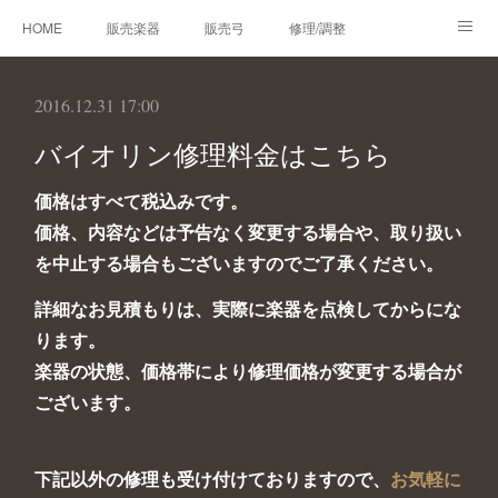
HOME
販売楽器
販売弓
修理/調整
オーダーメイド
レンタルバイオリン
製作楽器
2016.12.31 17:00
技術帳
プロフィール
お問合せ
バイオリン修理料金はこちら
価格はすべて税込みです。
価格、内容などは予告なく変更する場合や、取り扱い
を中止する場合もございますのでご了承ください。
詳細なお見積もりは、実際に楽器を点検してからにな
ります。
楽器の状態、価格帯により修理価格が変更する場合が
ございます。
下記以外の修理も受け付けておりますので、
お気軽に