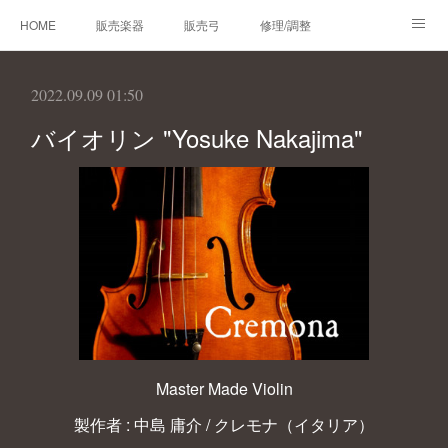
HOME
販売楽器
販売弓
修理/調整
オーダーメイド
レンタルバイオリン
製作楽器
2022.09.09 01:50
技術帳
プロフィール
お問合せ
バイオリン "Yosuke Nakajima"
Master Made Violin
製作者 : 中島 庸介 / クレモナ（イタリア）