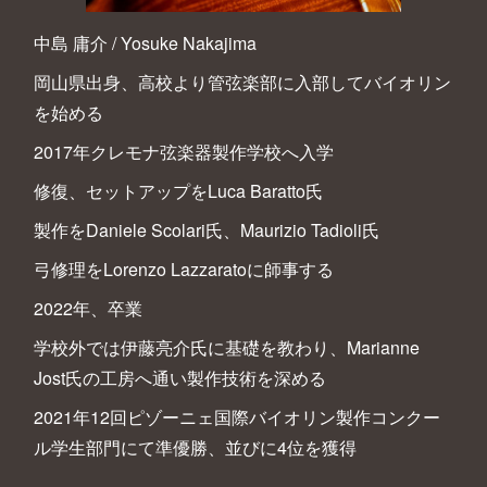
中島 庸介 / Yosuke Nakajima
岡山県出身、高校より管弦楽部に入部してバイオリン
を始める
2017年クレモナ弦楽器製作学校へ入学
修復、セットアップをLuca Baratto氏
製作をDaniele Scolari氏、Maurizio Tadioli氏
弓修理をLorenzo Lazzaratoに師事する
2022年、卒業
学校外では伊藤亮介氏に基礎を教わり、Marianne
Jost氏の工房へ通い製作技術を深める
2021年12回ピゾーニェ国際バイオリン製作コンクー
ル学生部門にて準優勝、並びに4位を獲得