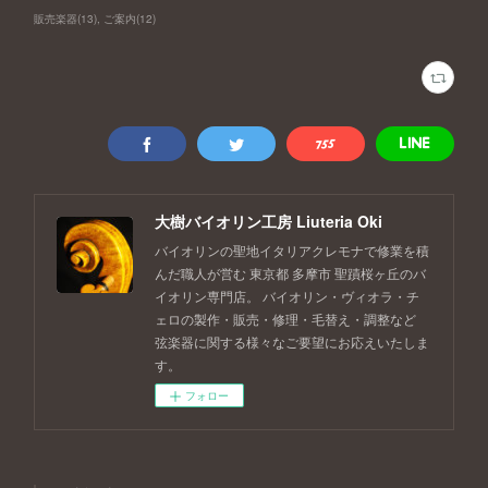
販売楽器
(
13
)
ご案内
(
12
)
大樹バイオリン工房 Liuteria Oki
バイオリンの聖地イタリアクレモナで修業を積
んだ職人が営む 東京都 多摩市 聖蹟桜ヶ丘のバ
イオリン専門店。 バイオリン・ヴィオラ・チ
ェロの製作・販売・修理・毛替え・調整など
弦楽器に関する様々なご要望にお応えいたしま
す。
フォロー