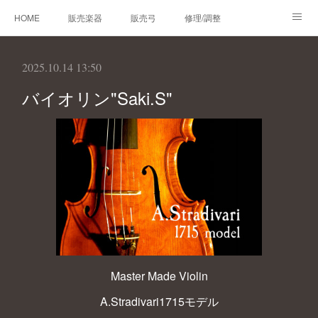
HOME
販売楽器
販売弓
修理/調整
オーダーメイド
レンタルバイオリン
製作楽器
2025.10.14 13:50
技術帳
プロフィール
お問合せ
バイオリン"Saki.S"
Master Made Violin
A.Stradivari1715モデル