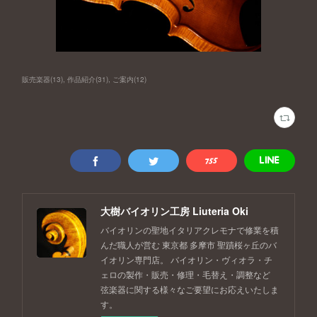
販売楽器
(
13
)
作品紹介
(
31
)
ご案内
(
12
)
大樹バイオリン工房 Liuteria Oki
バイオリンの聖地イタリアクレモナで修業を積
んだ職人が営む 東京都 多摩市 聖蹟桜ヶ丘のバ
イオリン専門店。 バイオリン・ヴィオラ・チ
ェロの製作・販売・修理・毛替え・調整など
弦楽器に関する様々なご要望にお応えいたしま
す。