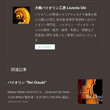
大樹バイオリン工房 Liuteria Oki
バイオリンの聖地イタリアクレモナで修業を積
んだ職人が営む 東京都 多摩市 聖蹟桜ヶ丘のバ
イオリン専門店。 バイオリン・ヴィオラ・チ
ェロの製作・販売・修理・毛替え・調整など
弦楽器に関する様々なご要望にお応えいたしま
す。
フォロー
関連記事
バイオリン "Rei Otsuki"
Master Made Violinモデル：Guarneri del Gesù
"Lord Wilton"製作者 : 大月 玲¥1,100,000+税試…
2026.07.06 15:00