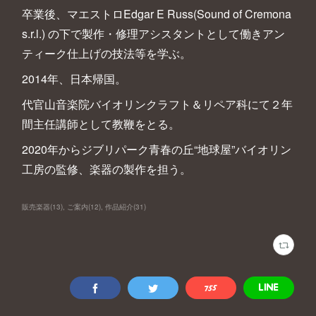
卒業後、マエストロEdgar E Russ(Sound of Cremona
s.r.l.) の下で製作・修理アシスタントとして働きアン
ティーク仕上げの技法等を学ぶ。
2014年、日本帰国。
代官山音楽院バイオリンクラフト＆リペア科にて２年
間主任講師として教鞭をとる。
2020年からジブリパーク青春の丘“地球屋”バイオリン
工房の監修、楽器の製作を担う。
販売楽器
(
13
)
ご案内
(
12
)
作品紹介
(
31
)