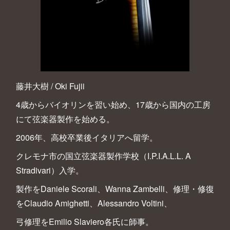
藤井大樹 / Oki Fujii
4歳からバイオリンを習い始め、17歳から国内の工房
にて弦楽器製作を始める。
2006年、高校卒業後イタリアへ留学。
クレモナ市の国立弦楽器製作学校（I.P.I.A.L.L. A
Stradivari）入学。
製作をDaniele Scorali、Wanna Zambelli、修理・修復
をClaudio Amighetti、Alessandro Voltini、
弓修理をEmilio Slaviero各氏に師事。