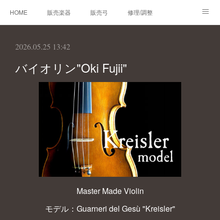
HOME
販売楽器
販売弓
修理/調整
オーダーメイド
レンタルバイオリン
製作楽器
2026.05.25 13:42
技術帳
プロフィール
お問合せ
バイオリン"Oki Fujii"
Master Made Violin
モデル：Guarneri del Gesù "Kreisler"