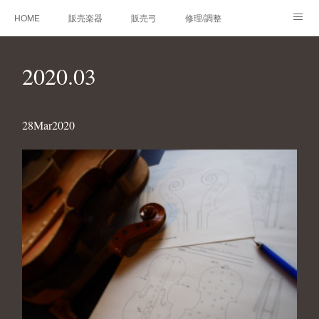
HOME
販売楽器
販売弓
修理/調整
オーダーメイド
レンタルバイオリン
製作楽器
2020
.
03
技術帳
プロフィール
お問合せ
28
Mar
2020