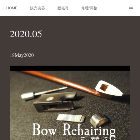
HOME
販売楽器
販売弓
修理/調整
オーダーメイド
レンタルバイオリン
製作楽器
2020
.
05
技術帳
プロフィール
お問合せ
18
May
2020