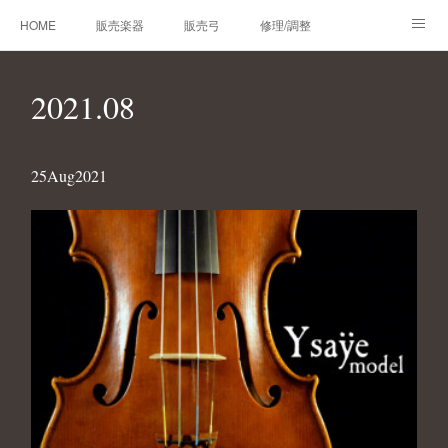
HOME
販売楽器
販売弓
修理/調整
オーダーメイド
レンタルバイオリン
製作楽器
2021
.
08
技術帳
プロフィール
お問合せ
25
Aug
2021