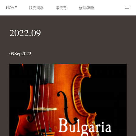
HOME
販売楽器
販売弓
修理/調整
オーダーメイド
レンタルバイオリン
製作楽器
2022
.
09
技術帳
プロフィール
お問合せ
09
Sep
2022