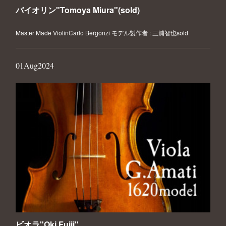
バイオリン"Tomoya Miura"(sold)
Master Made ViolinCarlo Bergonzi モデル製作者 : 三浦智也sold
01
Aug
2024
ビオラ"Oki Fujii"