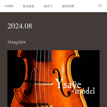
HOME
販売楽器
販売弓
修理/調整
オーダーメイド
レンタルバイオリン
製作楽器
2024
.
08
技術帳
プロフィール
お問合せ
25
Aug
2024