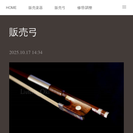
HOME
販売楽器
販売弓
修理/調整
オーダーメイド
レンタルバイオリン
製作楽器
販売弓
技術帳
プロフィール
お問合せ
2025.10.17 14:34