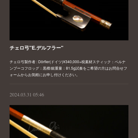
チェロ弓"E.デルフラー"
チェロ弓製作者 : Dörfler(ドイツ)¥340,000+税素材スティック：ペルナ
ンブーコフロッグ：黒檀/銀重量：81.5g試奏をご希望の方はお問合せフ
ォームからお気軽にお申し付けください。
2024.03.31 05:46