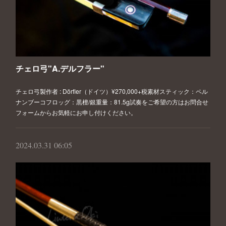
チェロ弓"A.デルフラー"
チェロ弓製作者 : Dörfler（ドイツ）¥270,000+税素材スティック：ペル
ナンブーコフロッグ：黒檀/銀重量：81.5g試奏をご希望の方はお問合せ
フォームからお気軽にお申し付けください。
2024.03.31 06:05