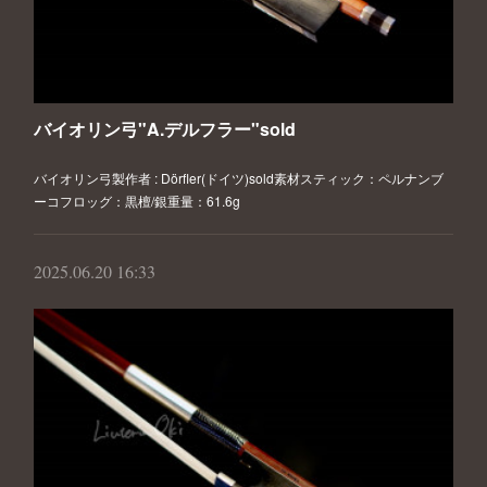
バイオリン弓"A.デルフラー"sold
バイオリン弓製作者 : Dörfler(ドイツ)sold素材スティック：ペルナンブ
ーコフロッグ：黒檀/銀重量：61.6g
2025.06.20 16:33