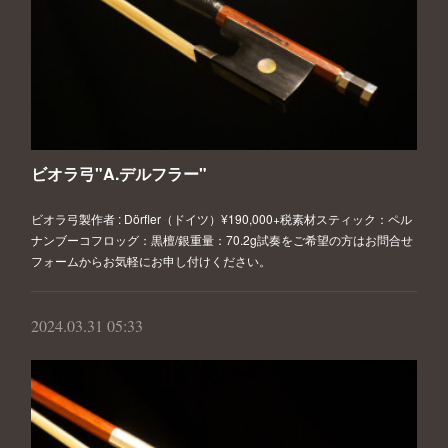
ビオラ弓"A.デルフラー"
ビオラ弓製作者 : Dörfler（ドイツ）¥190,000+税素材スティック：ペル
ナンブーコフロッグ：黒檀/銀重量：70.2g試奏をご希望の方はお問合せ
フォームからお気軽にお申し付けください。
2024.03.31 05:33