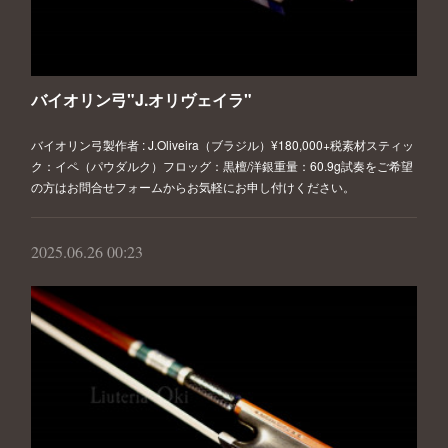
バイオリン弓"J.オリヴェイラ"
バイオリン弓製作者 : J.Oliveira（ブラジル）¥180,000+税素材スティッ
ク：イペ（パウダルク）フロッグ：黒檀/洋銀重量：60.9g試奏をご希望
の方はお問合せフォームからお気軽にお申し付けください。
2025.06.26 00:23