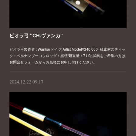
ビオラ弓 "CH.ヴァンカ"
ビオラ弓製作者 : Wanka(ドイツ)Artist Model¥340,000+税素材スティッ
ク：ペルナンブーコフロッグ：黒檀/銀重量：71.0g試奏をご希望の方は
お問合せフォームからお気軽にお申し付けください。
2024.12.22 09:17