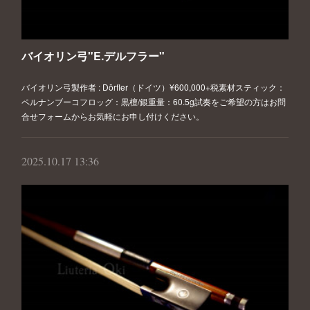
バイオリン弓"E.デルフラー"
バイオリン弓製作者 : Dörfler（ドイツ）¥600,000+税素材スティック：
ペルナンブーコフロッグ：黒檀/銀重量：60.5g試奏をご希望の方はお問
合せフォームからお気軽にお申し付けください。
2025.10.17 13:36