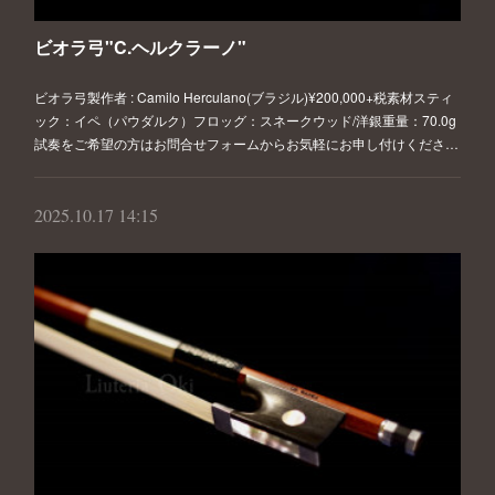
ビオラ弓"C.ヘルクラーノ"
ビオラ弓製作者 : Camilo Herculano(ブラジル)¥200,000+税素材スティ
ック：イペ（パウダルク）フロッグ：スネークウッド/洋銀重量：70.0g
試奏をご希望の方はお問合せフォームからお気軽にお申し付けくださ…
2025.10.17 14:15