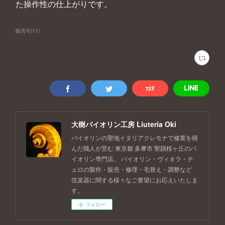
た操作性の仕上がりです。
販売弓
(
11
)
大樹バイオリン工房 Liuteria Oki
バイオリンの聖地イタリアクレモナで修業を積
んだ職人が営む 東京都 多摩市 聖蹟桜ヶ丘のバ
イオリン専門店。 バイオリン・ヴィオラ・チ
ェロの製作・販売・修理・毛替え・調整など
弦楽器に関する様々なご要望にお応えいたしま
す。
フォロー