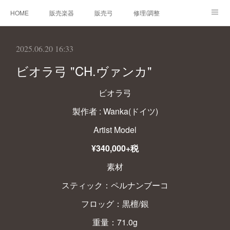
HOME
販売楽器
販売弓
修理/調整
オーダーメイド
レンタルバイオリン
製作楽器
2025.06.20 16:33
技術帳
プロフィール
お問合せ
ビオラ弓 "CH.ヴァンカ"
ビオラ弓
製作者 : Wanka(ドイツ)
Artist Model
¥340,000+税
素材
スティック：ペルナンブーコ
フロッグ：黒檀/銀
重量：71.0g