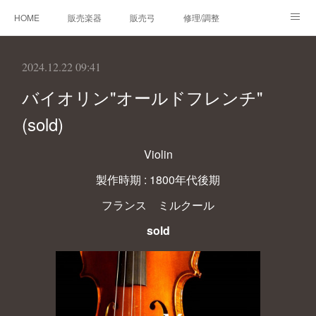
HOME
販売楽器
販売弓
修理/調整
オーダーメイド
レンタルバイオリン
製作楽器
2024.12.22 09:41
技術帳
プロフィール
お問合せ
バイオリン"オールドフレンチ"
(sold)
Violin
製作時期 : 1800年代後期
フランス ミルクール
sold