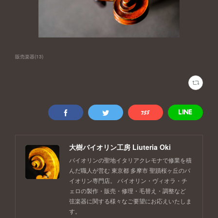
販売楽器
(
13
)
大樹バイオリン工房 Liuteria Oki
バイオリンの聖地イタリアクレモナで修業を積
んだ職人が営む 東京都 多摩市 聖蹟桜ヶ丘のバ
イオリン専門店。 バイオリン・ヴィオラ・チ
ェロの製作・販売・修理・毛替え・調整など
弦楽器に関する様々なご要望にお応えいたしま
す。